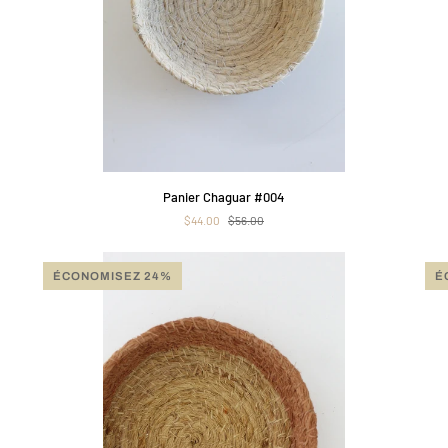
APERÇU RAPIDE
Panier
Pan
Panier Chaguar #004
Chaguar
Cha
$44.00
$56.00
#004
#03
ÉCONOMISEZ 24%
É