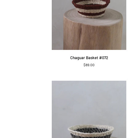
APERÇU RAPIDE
Chaguar
Chaguar Basket #072
Basket
$89.00
#072