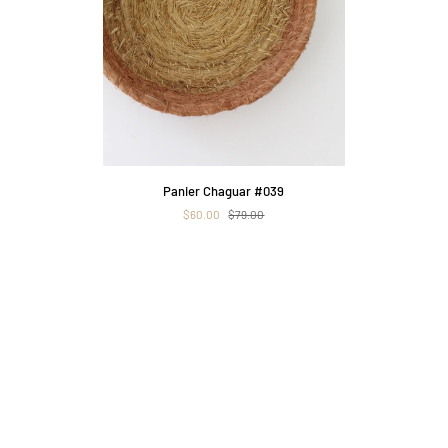
APERÇU RAPIDE
Panier
Pan
Panier Chaguar #039
Chaguar
Cha
$60.00
$79.00
#039
#07