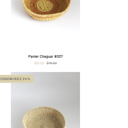
APERÇU RAPIDE
ier
Panier Chaguar #037
guar
$63.00
$79.00
7
CONOMISEZ 24%