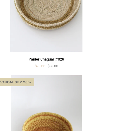
APERÇU RAPIDE
ier
Panier Chaguar #026
guar
$76.00
$98.00
6
CONOMISEZ 20%