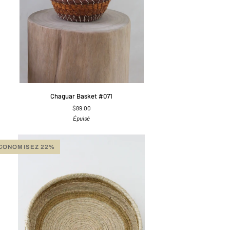
APERÇU RAPIDE
guar
Chaguar Basket #071
ket
$89.00
1
Épuisé
CONOMISEZ 22%