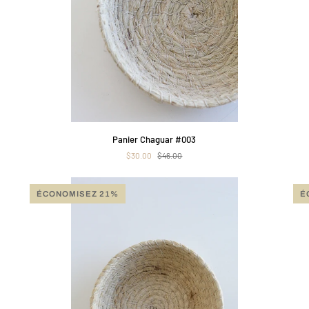
APERÇU RAPIDE
Panier
Pan
Panier Chaguar #003
Chaguar
Cha
$30.00
$46.00
#003
#02
ÉCONOMISEZ 21%
É