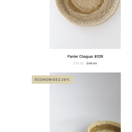
APERÇU RAPIDE
Panier
Panier Chaguar #038
Chaguar
$78.00
$98.00
#038
ÉCONOMISEZ 28%