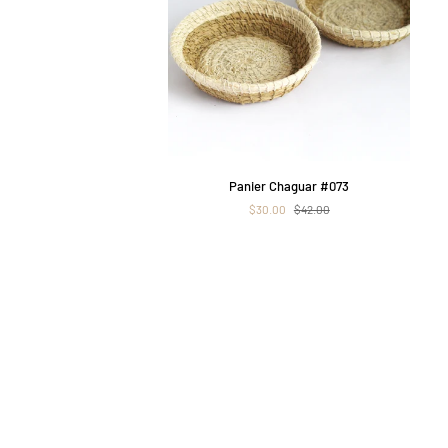
APERÇU RAPIDE
Panier
Panier Chaguar #073
Chaguar
$30.00
$42.00
#073