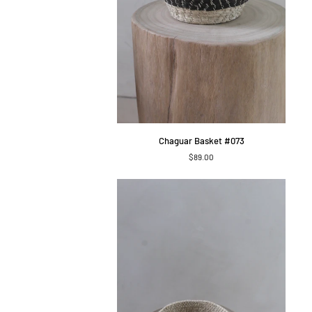
APERÇU RAPIDE
Chaguar
Chaguar Basket #073
Basket
$89.00
#073