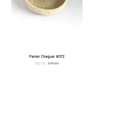
APERÇU RAPIDE
ier
Panier Chaguar #072
guar
$60.00
$79.00
2