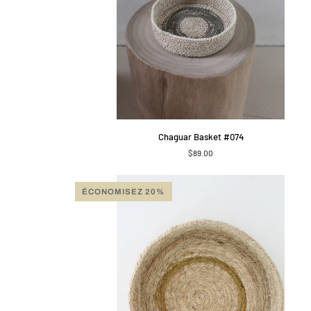
APERÇU RAPIDE
Chaguar
Chaguar Basket #074
Basket
$89.00
#074
ÉCONOMISEZ 20%