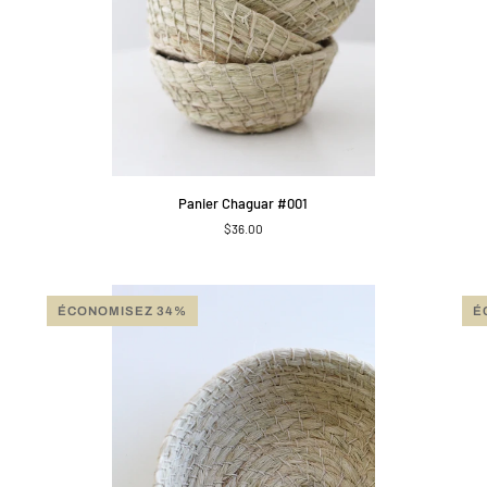
APERÇU RAPIDE
Panier
Cha
Panier Chaguar #001
Chaguar
Bas
$36.00
#001
#07
ÉCONOMISEZ 34%
É